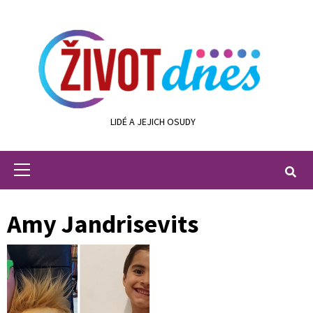
Skip
to
content
LIDÉ A JEJICH OSUDY
Primary
Menu
Amy Jandrisevits