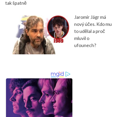
tak špatně
Jaromír Jágr má
nový účes. Kdo mu
to udělal a proč
mluvil o
ufounech?