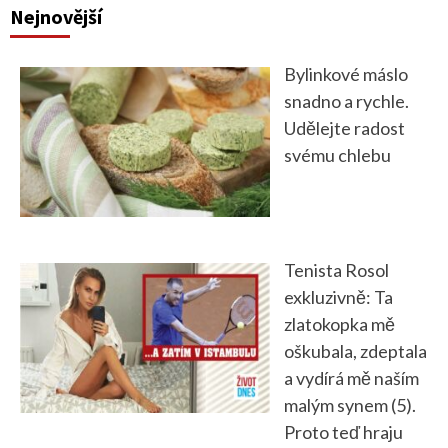
Nejnovější
Bylinkové máslo
snadno a rychle.
Udělejte radost
svému chlebu
Tenista Rosol
exkluzivně: Ta
zlatokopka mě
oškubala, zdeptala
a vydírá mě naším
malým synem (5).
Proto teď hraju