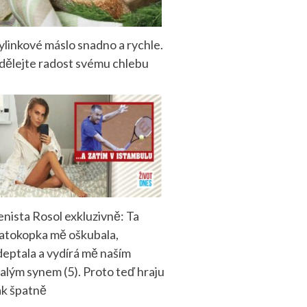
ylinkové máslo snadno a rychle.
dělejte radost svému chlebu
enista Rosol exkluzivně: Ta
latokopka mě oškubala,
deptala a vydírá mě naším
alým synem (5). Proto teď hraju
ak špatně