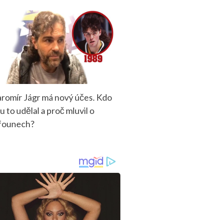
aromír Jágr má nový účes. Kdo
u to udělal a proč mluvil o
founech?