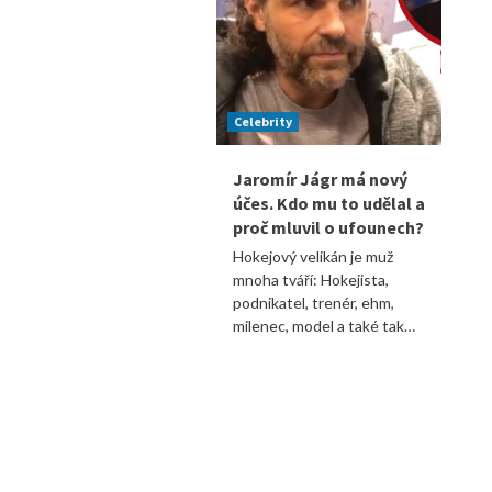
Celebrity
Jaromír Jágr má nový
účes. Kdo mu to udělal a
proč mluvil o ufounech?
Hokejový velikán je muž
mnoha tváří: Hokejista,
podnikatel, trenér, ehm,
milenec, model a také tak…