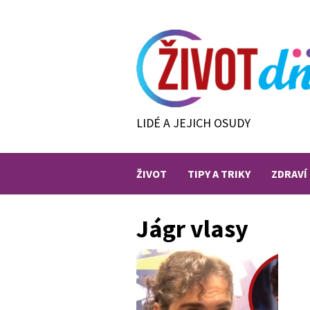
Skip
to
content
LIDÉ A JEJICH OSUDY
ŽIVOT
TIPY A TRIKY
ZDRAVÍ
Jágr vlasy