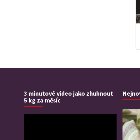
3 minutové video jako zhubnout
Nejnov
5 kg za měsíc
Video
přehrávač