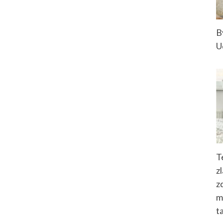
B
U
T
z
z
m
t