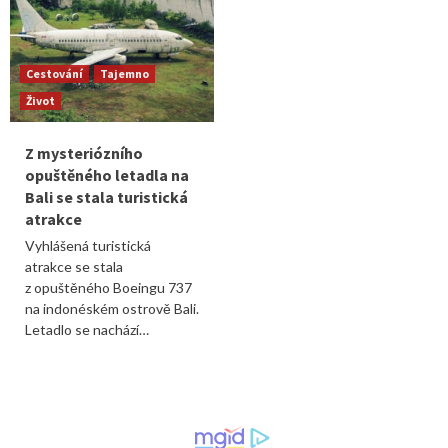
Cestování
Tajemno
Život
Z mysteriózního
opuštěného letadla na
Bali se stala turistická
atrakce
Vyhlášená turistická
atrakce se stala
z opuštěného Boeingu 737
na indonéském ostrově Bali.
Letadlo se nachází…