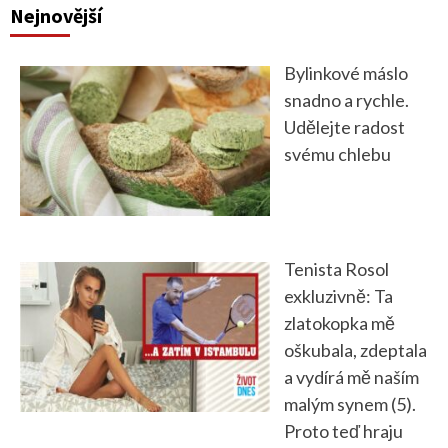
Nejnovější
Bylinkové máslo
snadno a rychle.
Udělejte radost
svému chlebu
Tenista Rosol
exkluzivně: Ta
zlatokopka mě
oškubala, zdeptala
a vydírá mě naším
malým synem (5).
Proto teď hraju