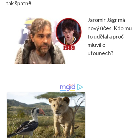
tak špatně
Jaromír Jágr má
nový účes. Kdo mu
to udělal a proč
mluvil o
ufounech?