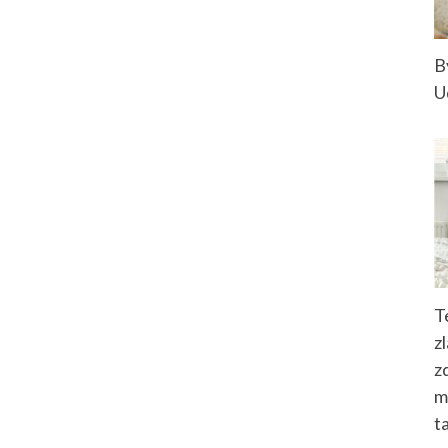
B
U
T
z
z
m
t