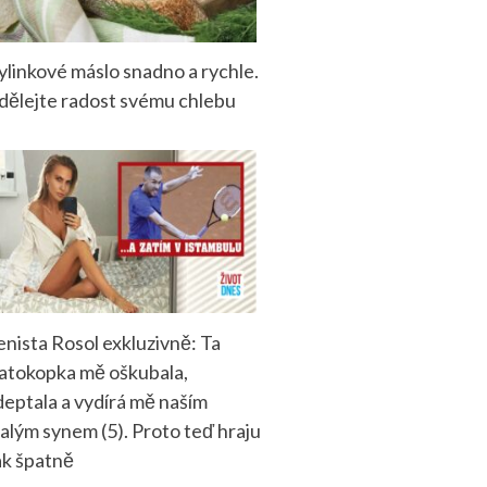
ylinkové máslo snadno a rychle.
dělejte radost svému chlebu
enista Rosol exkluzivně: Ta
latokopka mě oškubala,
deptala a vydírá mě naším
alým synem (5). Proto teď hraju
ak špatně