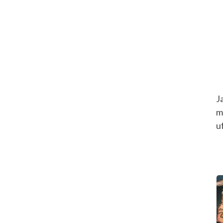
J
m
u