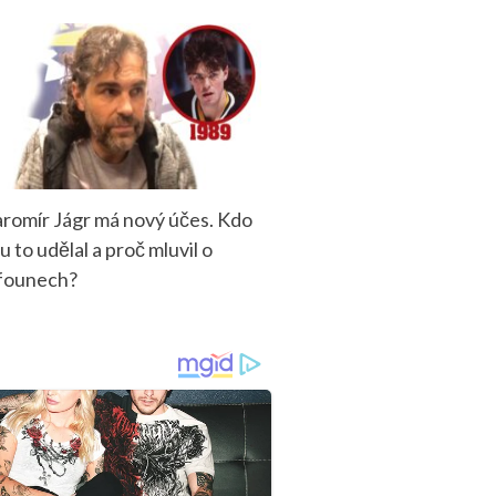
aromír Jágr má nový účes. Kdo
u to udělal a proč mluvil o
founech?