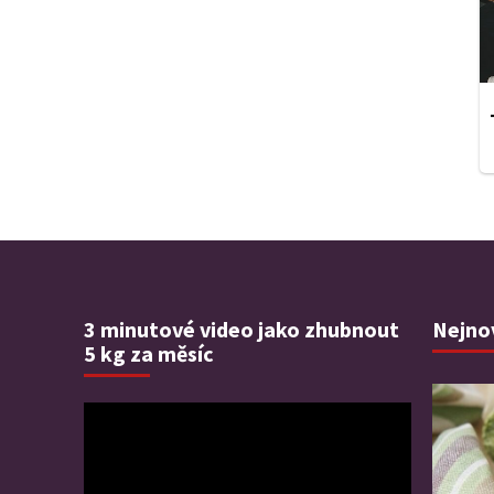
3 minutové video jako zhubnout
Nejnov
5 kg za měsíc
Video
přehrávač