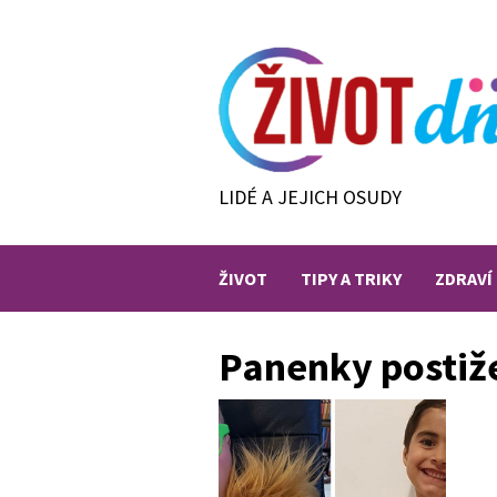
Skip
to
content
LIDÉ A JEJICH OSUDY
ŽIVOT
TIPY A TRIKY
ZDRAVÍ
Panenky postiž