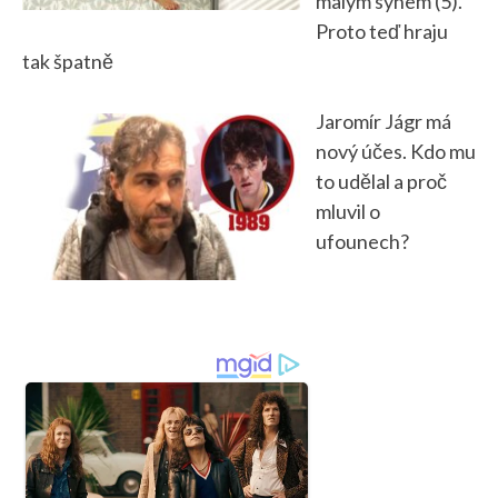
malým synem (5).
Proto teď hraju
tak špatně
Jaromír Jágr má
nový účes. Kdo mu
to udělal a proč
mluvil o
ufounech?