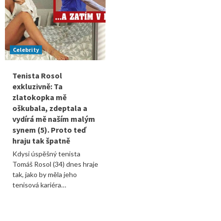
Celebrity
Tenista Rosol
exkluzivně: Ta
zlatokopka mě
oškubala, zdeptala a
vydírá mě naším malým
synem (5). Proto teď
hraju tak špatně
Kdysi úspěšný tenista
Tomáš Rosol (34) dnes hraje
tak, jako by měla jeho
tenisová kariéra…