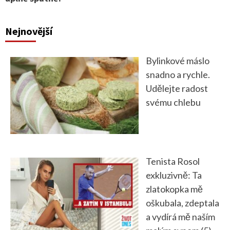
Nejnovější
Bylinkové máslo
snadno a rychle.
Udělejte radost
svému chlebu
Tenista Rosol
exkluzivně: Ta
zlatokopka mě
oškubala, zdeptala
a vydírá mě naším