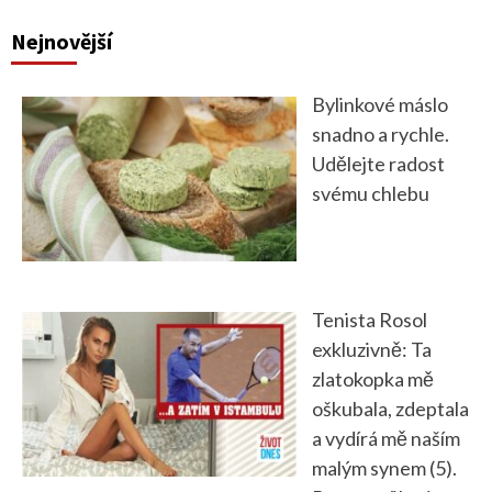
Nejnovější
Bylinkové máslo
snadno a rychle.
Udělejte radost
svému chlebu
Tenista Rosol
exkluzivně: Ta
zlatokopka mě
oškubala, zdeptala
a vydírá mě naším
malým synem (5).