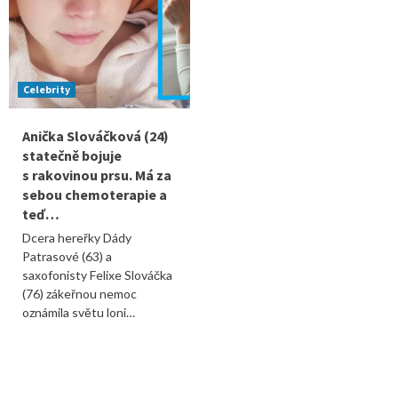
Celebrity
Anička Slováčková (24)
statečně bojuje
s rakovinou prsu. Má za
sebou chemoterapie a
teď…
Dcera hereřky Dády
Patrasové (63) a
saxofonisty Felixe Slováčka
(76) zákeřnou nemoc
oznámila světu loni…