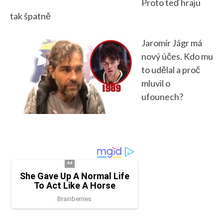
Proto teď hraju
tak špatně
Jaromír Jágr má
nový účes. Kdo mu
to udělal a proč
mluvil o
ufounech?