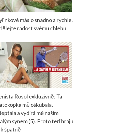
ylinkové máslo snadno a rychle.
dělejte radost svému chlebu
enista Rosol exkluzivně: Ta
latokopka mě oškubala,
deptala a vydírá mě naším
alým synem (5). Proto teď hraju
ak špatně