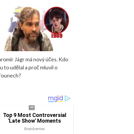
aromír Jágr má nový účes. Kdo
u to udělal a proč mluvil o
founech?