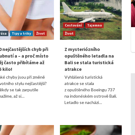
Cestování
Tajemno
rása
Tipy a triky
Život
Život
0 nejčastějších chyb při
Z mysteriózního
ubnutí a – a proč místo
opuštěného letadla na
ěj často přibítáme až
Bali se stala turistická
5 kilo!
atrakce
aké chyby jsou při změně
Vyhlášená turistická
ivotního stylu nejčastější?
atrakce se stala
ěkdy se tak zarputile
z opuštěného Boeingu 737
nažíme, až si…
na indonéském ostrově Bali.
Letadlo se nachází…