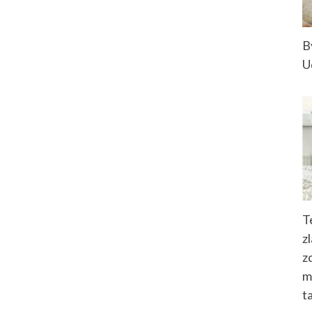
B
U
T
z
z
m
t