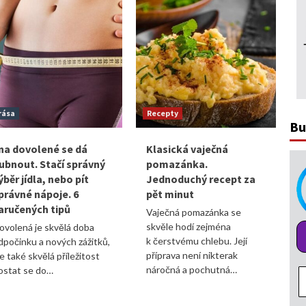
rása
Recepty
Bu
 na dovolené se dá
Klasická vaječná
ubnout. Stačí správný
pomazánka.
ýběr jídla, nebo pít
Jednoduchý recept za
právné nápoje. 6
pět minut
aručených tipů
Vaječná pomazánka se
skvěle hodí zejména
ovolená je skvělá doba
k čerstvému chlebu. Její
dpočinku a nových zážitků,
příprava není nikterak
le také skvělá příležitost
náročná a pochutná…
ostat se do…