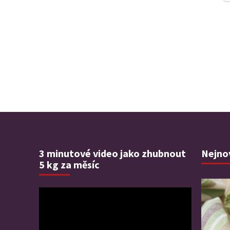
3 minutové video jako zhubnout
Nejnov
5 kg za měsíc
Video
přehrávač