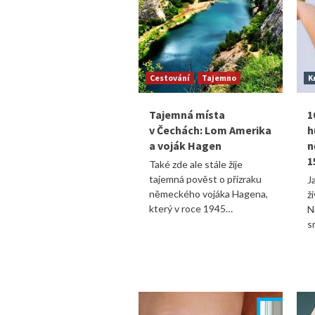
Cestování
Tajemno
K
Tajemná místa
1
v Čechách: Lom Amerika
h
a voják Hagen
n
1
Také zde ale stále žije
tajemná pověst o přízraku
J
německého vojáka Hagena,
ž
který v roce 1945…
N
s