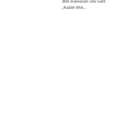
dítě znamenat celý svět.
„Každé dítě…