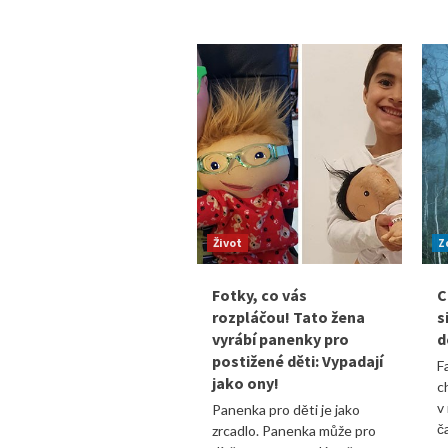
Život
Z
Fotky, co vás
C
rozpláčou! Tato žena
s
vyrábí panenky pro
d
postižené děti: Vypadají
F
jako ony!
c
v
Panenka pro děti je jako
č
zrcadlo. Panenka může pro