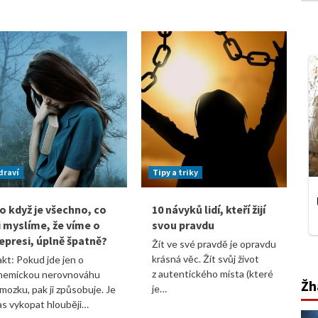
draví
Tipy a triky
o když je všechno, co
10 návyků lidí, kteří žijí
i myslíme, že víme o
svou pravdu
epresi, úplně špatně?
Žít ve své pravdě je opravdu
krásná věc. Žít svůj život
akt: Pokud jde jen o
z autentického místa (které
hemickou nerovnováhu
Žh
je…
 mozku, pak ji způsobuje. Je
as vykopat hlouběji…