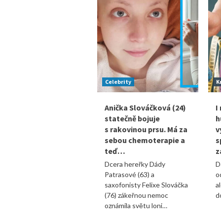
Celebrity
K
Anička Slováčková (24)
I
statečně bojuje
h
s rakovinou prsu. Má za
v
sebou chemoterapie a
s
teď…
z
Dcera hereřky Dády
D
Patrasové (63) a
o
saxofonisty Felixe Slováčka
a
(76) zákeřnou nemoc
d
oznámila světu loni…